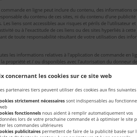
de commande en ligne peut inclure du contenu, des informations ou
responsable du contenu de ces sites, ni du contenu d'une publicité 
 Les liens sont accessibles aux risques et périls de l'utilisateur 
stivité ou à l'exactitude de ces liens ou des sites hyperliés à cet
nt de toute responsabilité résultant de votre utilisation des info
tes les informations relatives à l'application de commande en lign
t la propriété et / ou disponibles avec l'autorisation du donneur de
tion afin de commander en ligne, qui détient des droits d'utilisati
ou transmises sous quelque forme ou par quelque moyen que ce so
ix concernant les cookies sur ce site web
, sans son autorisation écrite préalable.
es partenaires tiers peuvent utiliser des cookies aux fins suivantes 
 spécifiques (par exemple les produits alimentaires), la dispositio
 les marques de commerce et tout autre contenu, est exclusif 
cookies strictement nécessaires
sont indispensables au fonctionn
t ne peut en aucun cas être utilisé sans l'autorisation écrite exp
 web
cookies fonctionnels
nous aident à remplir automatiquement vos
i aucun droit concernant les informations relatives à la commande e
données lors de votre prochaine commande et à optimiser le site 
ne à l'aide de l'application de commande en ligne, il peut vous 
liter les commandes ultérieures
réer un compte et vous devrez peut-être accepter les cookies. V
cookies publicitaires
permettent de faire de la publicité basée sur 