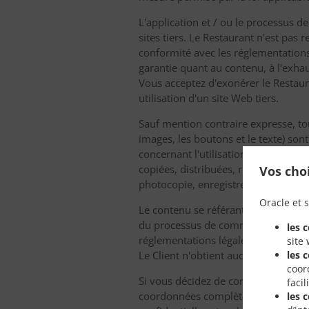
L'application et / ou le processus 
sites tiers. Le Restaurant n'est pas 
conformité avec les réglementations.
garantie quant au contenu, à l'exhau
Vous acceptez d'exonérer le Restaura
utilisation d'un site Web tiers.
Sauf mention contraire expresse, tou
images, les boutons et le texte) son
concernant l'utilisation de l'applica
copiées, distribuées, reproduites 
Vos cho
photocopie, enregistrement ou autre
Oracle et s
Le contenu se référant à des produits
du processus de commande en ligne,
les 
réglementations légales en vigueur e
site
les 
Le Client n'obtient aucune licence n
coor
Si vous décidez de commander en lig
faci
coordonnées complètes et / ou de c
les 