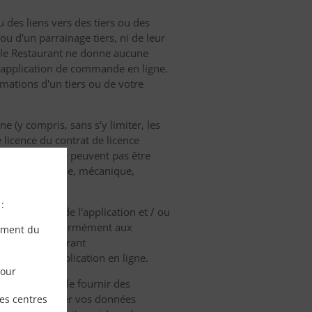
 des liens vers des tiers ou des
ou d'un parrainage tiers, ni de leur
et le Restaurant ne donne aucune
te application de commande en ligne.
rmations d'un tiers ou de votre
e (y compris, sans s'y limiter, les
 licence du contrat de licence
on sur eux et ne peuvent pas être
it, électronique, mécanique,
:
n des textes de l'application et / ou
et protégé conformément aux
ement du
resse du Restaurant
t / ou à l'application en ligne.
pour
être demandé de fournir des
ous devez garder vos données
les centres