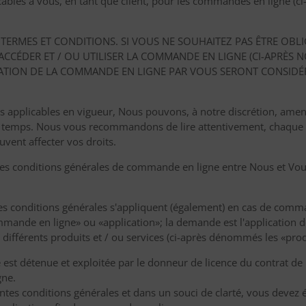
cables à vous, en tant que client, pour les commandes en ligne 
 TERMES ET CONDITIONS. SI VOUS NE SOUHAITEZ PAS ÊTRE OBLI
 ACCÉDER ET / OU UTILISER LA COMMANDE EN LIGNE (CI-APR
ILISATION DE LA COMMANDE EN LIGNE PAR VOUS SERONT CONSI
es applicables en vigueur, Nous pouvons, à notre discrétion, ame
en temps. Nous vous recommandons de lire attentivement, chaque
uvent affecter vos droits.
les conditions générales de commande en ligne entre Nous et Vous 
es conditions générales s'appliquent (également) en cas de command
de en ligne» ou «application»; la demande est l'application de
ifférents produits et / ou services (ci-après dénommés les «produi
st détenue et exploitée par le donneur de licence du contrat de l
gne.
entes conditions générales et dans un souci de clarté, vous devez 