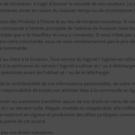
 circulation. Il s'agit d'assurer la sécurité de nos coureurs. Le s
ertaines zones en raison du mauvais temps ou de circonstances
aison des Produits à l'heure et au lieu de livraison convenus. Si vo
la commande à l'entrée principale de l'adresse de livraison mais tou
ectuées que si le chauffeur et vous y consentez. Si vous n'êtes pas
dans votre commande, nous ne vous rembourserons pas le prix d
tre commande.
au client à la livraison. Tout service du logiciel / logiciel est util
à la pertinence du service / logiciel à utiliser et / ou à télécharge
cialisés avant de l'utiliser et / ou de le télécharger.
e la confidentialité de vos informations personnelles, de votre 
 responsabilité de toutes vos activités liées à la commande en lign
ncier ou autrement transférer aucun de vos droits en vertu de ces
t / ou devient nulle, illégale, invalide ou inapplicable, elle n'affec
i resteront en vigueur et produiront des effets juridiques comme si
as partie de cet accord.
pas vos droits statutaires.