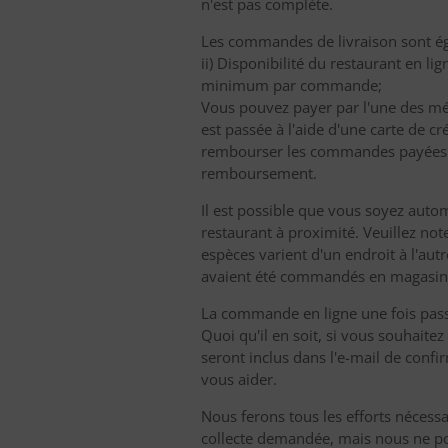
n'est pas complète.
Les commandes de livraison sont éga
ii) Disponibilité du restaurant en 
minimum par commande;
Vous pouvez payer par l'une des m
est passée à l'aide d'une carte de c
rembourser les commandes payées en
remboursement.
Il est possible que vous soyez autom
restaurant à proximité. Veuillez not
espèces varient d'un endroit à l'autr
avaient été commandés en magasin 
La commande en ligne une fois passée
Quoi qu'il en soit, si vous souhaite
seront inclus dans l'e-mail de co
vous aider.
Nous ferons tous les efforts nécess
collecte demandée, mais nous ne pouv