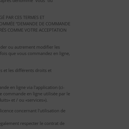
(ci-après dénommé “vous” ou
GÉ PAR CES TERMES ET
ÈS NOMMÉE “DEMANDE DE COMMANDE
DÉRÉS COMME VOTRE ACCEPTATION
nder ou autrement modifier les
 fois que vous commandez en ligne,
et les différents droits et
e en ligne via l'application (ci-
 commande en ligne utilisée par le
ts» et / ou «services»).
icence concernant l'utilisation de
également respecter le contrat de