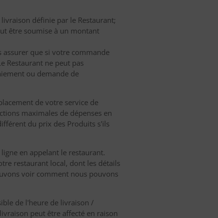
ivraison définie par le Restaurant;
peut être soumise à un montant
s assurer que si votre commande
 Le Restaurant ne peut pas
 paiement ou demande de
mplacement de votre service de
trictions maximales de dépenses en
fférent du prix des Produits s'ils
ligne en appelant le restaurant.
re restaurant local, dont les détails
 pouvons voir comment nous pouvons
ble de l'heure de livraison /
ivraison peut être affecté en raison