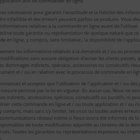
l'application afin de commander en ligne.
nces nécessaires pour garantir l'exactitude et la fiabilité des inf
tre infaillible et des erreurs peuvent parfois se produire. Vous d
s informations relatives à la commande en ligne avant de l'utilise
 décline toute garantie ou représentation de quelque nature que ce 
e en ligne, y compris, sans limitation, la disponibilité de l'appl
uement les informations relatives à la demande et / ou au proce
 modifications sans aucune obligation d'aviser les clients passés, 
es dommages indirects, spéciaux, accessoires ou consécutifs résult
ument et / ou en relation avec le processus de commande en lig
nnaissez et acceptez que l'utilisation de l'application et / ou d
 la mesure permise par la loi en vigueur. En aucun cas, Nous ne se
indirects, accessoires, spéciaux, consécutifs ou punitifs, ni pour
utiliser cette commande en ligne et / ou toute application et / ou mat
compris, mais sans s'y limiter, les virus ou toutes autres erreurs
 communications réseau) même si Nous avons été informés de la 
esponsables de toute modification apportée au contenu de la de
isés. Toutes les garanties ou représentations expresses ou implic
e.