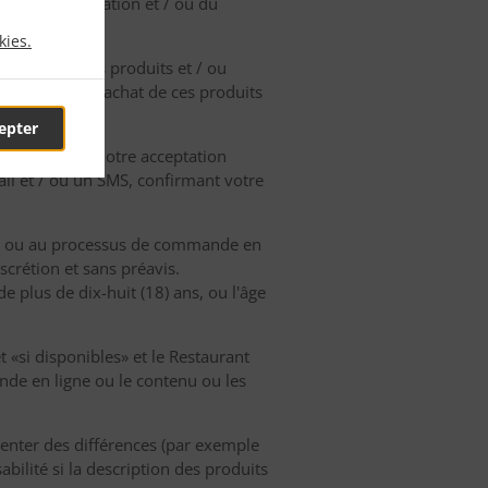
ion de l'application et / ou du
kies.
d'acheter les produits et / ou
e part pour l'achat de ces produits
epter
u Restaurant. Notre acceptation
il et / ou un SMS, confirmant votre
 et / ou au processus de commande en
crétion et sans préavis.
 plus de dix-huit (18) ans, ou l'âge
t «si disponibles» et le Restaurant
nde en ligne ou le contenu ou les
enter des différences (par exemple
bilité si la description des produits