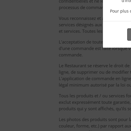
d’in
confidentielles et ne les divulguer à
processus de commande en ligne si 
Pour plus 
Vous reconnaissez et acceptez que t
services désignés aux prix en ligne
et services. Toutes les variations do
L'acceptation de toute commande pour
d'une commande est faite lorsque vo
commande.
Le Restaurant se réserve le droit de
ligne, de supprimer ou de modifier 
L'application de commande en ligne d
légal minimum autorisé par la loi ou
Tous les produits et / ou services fo
exclut expressément toute garantie,
produits qui y sont affichés, qu'ils s
Les photos des produits sont pour 
couleur, forme, etc.) par rapport aux