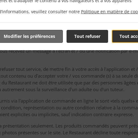
térêt et d’adapter le contenu à vos navigateurs et à vos appareils
 personne. Le Restaurant se réserve le droit de suspendre l'utilisat
vous ne respectez pas les Conditions Générales.
d’informations, veuillez consulter notre
Politique en matière de coo
outes les commandes sont traitées comme une intention expresse 
 convenus et nous considérons cela comme une offre ferme de votr
ivent être écrites, sinon elles n'obligeront aucune des parties.
Modifier les préférences
Tout refuser
Tout acc
 l'un des produits et / ou services sera à l'entière discrétion d
us recevez un message à l'écran et / ou une notification par e-ma
 refuser tout service, de mettre fin à votre accès à l'application
tout contenu ou d'accepter votre / vos commande (s) à sa seule dis
u Restaurant ne doit être utilisée que par des personnes âgées de
 autrement sous la surveillance d'un adulte ou d'un tuteur.
urnis via l'application de commande en ligne le sont «tels quels» e
 condition, représentation ou autre condition relative à la comma
oient explicites ou implicites, sauf indication contraire expresse.
la présentation seulement. Les produits commandés peuvent prés
 photos présentes sur le site. Le Restaurant décline toute responsa