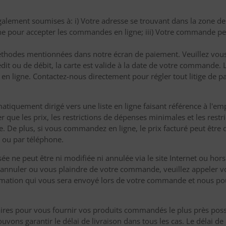
lement soumises à: i) Votre adresse se trouvant dans la zone de l
ligne pour accepter les commandes en ligne; iii) Votre commande 
éthodes mentionnées dans notre écran de paiement. Veuillez vou
rédit ou de débit, la carte est valide à la date de votre commande.
 ligne. Contactez-nous directement pour régler tout litige de
atiquement dirigé vers une liste en ligne faisant référence à l'e
er que les prix, les restrictions de dépenses minimales et les res
e. De plus, si vous commandez en ligne, le prix facturé peut être di
ou par téléphone.
 ne peut être ni modifiée ni annulée via le site Internet ou hors 
z annuler ou vous plaindre de votre commande, veuillez appeler vot
nfirmation qui vous sera envoyé lors de votre commande et nous
aires pour vous fournir vos produits commandés le plus près possi
ons garantir le délai de livraison dans tous les cas. Le délai de l