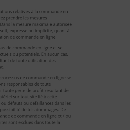
ormations relatives à la commande en
evez prendre les mesures
r. Dans la mesure maximale autorisée
soit, expresse ou implicite, quant à
ication de commande en ligne.
ssus de commande en ligne et se
actuels ou potentiels. En aucun cas,
ant de toute utilisation des
ne.
es processus de commande en ligne se
rons responsables de toute
 toute perte de profit résultant de
ériel sur tout site lié à cette
 ou défauts ou défaillances dans les
possibilité de tels dommages. De
mande de commande en ligne et / ou
ites sont exclues dans toute la