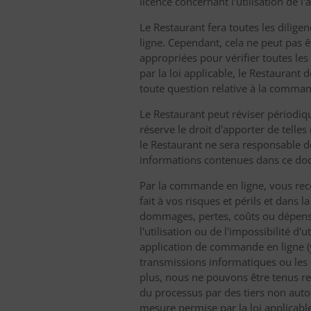
licence concernant l'utilisation de 
Le Restaurant fera toutes les dilige
ligne. Cependant, cela ne peut pas ê
appropriées pour vérifier toutes le
par la loi applicable, le Restaurant
toute question relative à la command
Le Restaurant peut réviser périodiq
réserve le droit d'apporter de telles
le Restaurant ne sera responsable d
informations contenues dans ce doc
Par la commande en ligne, vous reco
fait à vos risques et périls et dans
dommages, pertes, coûts ou dépenses 
l'utilisation ou de l'impossibilité d'
application de commande en ligne (y 
transmissions informatiques ou les
plus, nous ne pouvons être tenus r
du processus par des tiers non autor
mesure permise par la loi applicabl