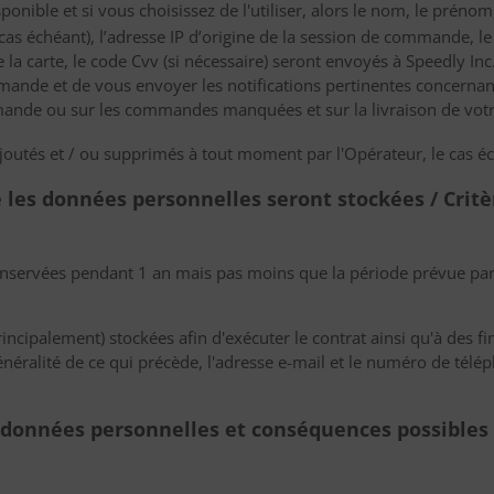
sponible et si vous choisissez de l'utiliser, alors le nom, le préno
 cas échéant), l’adresse IP d’origine de la session de commande, le 
 la carte, le code Cvv (si nécessaire) seront envoyés à Speedly In
mmande et de vous envoyer les notifications pertinentes concernant
mmande ou sur les commandes manquées et sur la livraison de vo
ajoutés et / ou supprimés à tout moment par l'Opérateur, le cas é
 les données personnelles seront stockées / Critè
nservées pendant 1 an mais pas moins que la période prévue par 
cipalement) stockées afin d'exécuter le contrat ainsi qu'à des fins
énéralité de ce qui précède, l'adresse e-mail et le numéro de télé
s données personnelles et conséquences possibles 