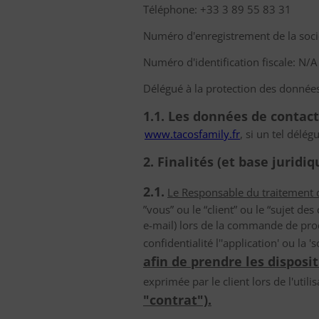
Téléphone: +33 3 89 55 83 31
Numéro d'enregistrement de la soci
Numéro d'identification fiscale: N/A
Délégué à la protection des donnée
1.1. Les données de contac
www.tacosfamily.fr
, si un tel délé
2. Finalités (et base juridi
2.1.
Le Responsable du traitement d
”vous” ou le “client” ou le “sujet de
e-mail) lors de la commande de prod
confidentialité l''application' ou l
afin de prendre les disposi
exprimée par le client lors de l'utili
"contrat").