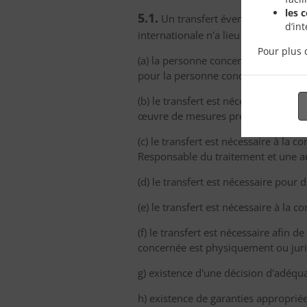
les 
5.1.
Un transfert éventuel ou un en
d’in
internationale n'a lieu qu'à l'une de
Pour plus 
(a) la personne concernée a explicit
pour la personne concernée en raiso
(b) le transfert est nécessaire à l'
œuvre de mesures précontractuelles
(c) le transfert est nécessaire à la 
Responsable du traitement et une 
(d) le transfert est nécessaire pour 
(e) le transfert est nécessaire à la c
(f) le transfert est nécessaire afin
concernée est physiquement ou jur
g) existence d'une décision d'adéq
h) existence de garanties appropri