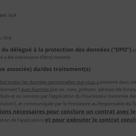
été: N/A
s: N/A
t du délégué à la protection des données (“DPO”)
so
gué a été (nécessaire d'être) nommé.
que associée) du/des traitement(s)
oit traiter les données personnelles que vous a
(nommé dans cette
s données”)
avez fournies
(par ex. nom, prénom, adresse (de livrai
uits et ou services par l'application du Fournisseur (nommée dan
a 'solution'), et communiquée par le Prestataire au Responsable du 
tions nécessaires pour conclure un contrat avec le
et pour exécuter le contrat conclu
sation de l'application)