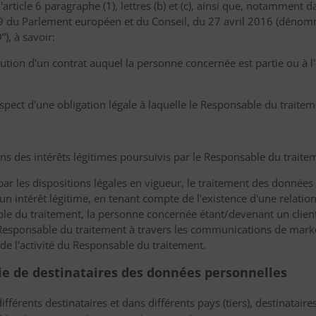
'article 6 paragraphe (1), lettres (b) et (c), ainsi que, notamment d
79 du Parlement européen et du Conseil, du 27 avril 2016 (dénom
), à savoir:
écution d'un contrat auquel la personne concernée est partie ou à
respect d'une obligation légale à laquelle le Responsable du traite
fins des intérêts légitimes poursuivis par le Responsable du traitem
 les dispositions légales en vigueur, le traitement des données 
 un intérêt légitime, en tenant compte de l'existence d'une relatio
le du traitement, la personne concernée étant/devenant un clien
e Responsable du traitement à travers les communications de marke
é de l'activité du Responsable du traitement.
rie de destinataires des données personnelles
érents destinataires et dans différents pays (tiers), destinataire