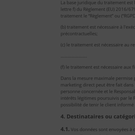
La base juridique du traitement est l
lettre f) du Règlement (EU) 2016/6
traitement le “Règlement” ou (“RGPD”
(b) traitement est nécessaire à l'ex
précontractuelles;
(c) le traitement est nécessaire au 
………………….
(f) le traitement est nécessaire aux 
Dans la mesure maximale permise par
marketing direct peut être fait dans
personne concernée et le Responsab
intérêts légitimes poursuivis par l
possibilité de tenir le client inform
4. Destinataires ou catégo
4.1.
Vos données sont envoyées à diff