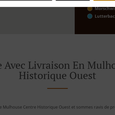
Zone 1
, Mi
Morschwil
Lutterba
Avec Livraison En Mulho
Historique Ouest
e Mulhouse Centre Historique Ouest et sommes ravis de p