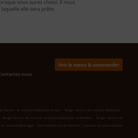
rsque vous aurez choisi. Il nous
aquelle elle sera prête.
Voir le menu & commander
Contactez-nous
.
.
ger Service de livraison Mulhouse Drouot
Burger Service de livraison Mulhouse
.
.
Burger Service de livraison Brunstatt-Didenheim Didenheim
Burger Service de
.
.
 de livraison Reiningue
Fast food Service de livraison
Livraison de plats cuisinés