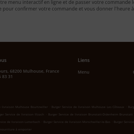
tre menu interactif en ligne et de passer votre commande lo
 pour confirmer votre commande et vous donner l'heure à l
ous
Liens
'ours, 68200 Mulhouse, France
Menu
5 83 31
.
.
e livraison Mulhouse Bourtzwiller
Burger Service de livraison Mulhouse Les Côteaux
Bur
.
ger Service de livraison Illzach
Burger Service de livraison Brunstatt-Didenheim Brunstatt
.
.
vice de livraison Lutterbach
Burger Service de livraison Morschwiller-le-Bas
Burger Service
 nourriture à emporter