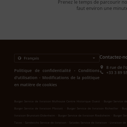
Prenez le temps de parcourir no
faut environ une minute
Contactez-n
8 rue de l
.
Politique de confidentialité
Conditions
+33 3 89 5
.
d'utilisation
Modifications de la politique
en matière de cookies
.
Burger Service de livraison Mulhouse Centre Historique Ouest
Burger Service d
.
.
Burger Service de livraison Pfastatt
Burger Service de livraison Richwiller
Bur
.
.
livraison Brunstatt-Didenheim
Burger Service de livraison Riedisheim
Burger Ser
.
.
.
Tacos
Sandwichs Service de livraison
Salades Service de livraison
Livraison de