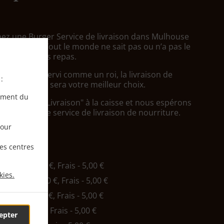
ez une Burger Service de livraison dans Mulhouse
que Ouest? Tout le monde ne sait pas ou n’a pas le
arer un bons repas.
oulez être servi comme un roi, la livraison de
:
Tacos Family sera votre meilleur choix.
ement du
simplement "Livraison" à la caisse et nous espérons
cierez notre service de livraison de nourriture.
pour
ivraison
les centres
e
, Min. - 15,00 €, Frais - 5,00 €
kies.
m
, Min. - 20,00 €, Frais - 5,00 €
t
, Min. - 20,00 €, Frais - 5,00 €
Min. - 20,00 €, Frais - 5,00 €
epter