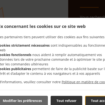
Vous recherch
Centre Histori
ix concernant les cookies sur ce site web
temps de prep
Lorsque vous v
es partenaires tiers peuvent utiliser des cookies aux fins suivantes 
nourriture de 
cookies strictement nécessaires
sont indispensables au fonctionn
Sélectionnez 
 web
que vous appré
cookies fonctionnels
nous aident à remplir automatiquement vos
données lors de votre prochaine commande et à optimiser le site 
Frais de l
liter les commandes ultérieures
cookies publicitaires
permettent de faire de la publicité basée sur 
térêt et d’adapter le contenu à vos navigateurs et à vos appareils
Mulhous
d’informations, veuillez consulter notre
Politique en matière de coo
Didenhei
Brunstat
Pfastatt
, 
Modifier les préférences
Tout refuser
Tout acc