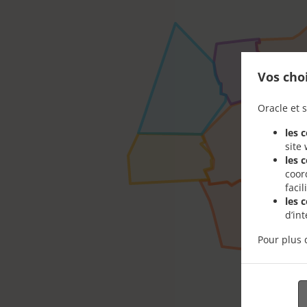
Vos cho
Oracle et s
les 
site
les 
coor
faci
les 
d’in
Pour plus 