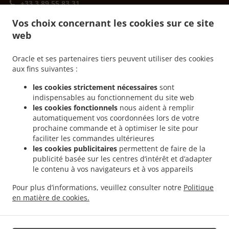
+33 3 89 55 83 31
Liens
Vos choix concernant les cookies sur ce site
web
Menu
Contactez-nous
Oracle et ses partenaires tiers peuvent utiliser des cookies
aux fins suivantes :
les cookies strictement nécessaires
sont
.
Burger Service de livraison Mulhouse Centre Historique Ouest
Burger Service de
indispensables au fonctionnement du site web
.
.
livraison Mulhouse Bourtzwiller
Burger Service de livraison Mulhouse Les Côteaux
les cookies fonctionnels
nous aident à remplir
.
.
Burger Service de livraison Mulhouse Drouot
Burger Service de livraison Mulhouse
automatiquement vos coordonnées lors de votre
.
.
prochaine commande et à optimiser le site pour
Burger Service de livraison Pfastatt
Burger Service de livraison Richwiller
Burger
faciliter les commandes ultérieures
.
Service de livraison Illzach
Burger Service de livraison Brunstatt-Didenheim Brunstatt
les cookies publicitaires
permettent de faire de la
.
.
Burger Service de livraison Brunstatt-Didenheim Didenheim
Burger Service de
publicité basée sur les centres d’intérêt et d’adapter
.
.
livraison Brunstatt-Didenheim
Burger Service de livraison Riedisheim
Burger
le contenu à vos navigateurs et à vos appareils
.
.
Service de livraison Lutterbach
Burger Service de livraison Morschwiller-le-Bas
Pour plus d’informations, veuillez consulter notre
Politique
.
.
Burger Service de livraison Reiningue
Fast food Service de livraison
Livraison de
en matière de cookies.
.
.
.
plats cuisinés Tacos
Sandwichs Service de livraison
Salades Service de livraison
Livraison de nourriture à emporter