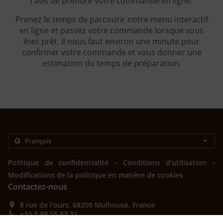
ravis de prendre votre commande en ligne.
Prenez le temps de parcourir notre menu interactif
en ligne et passez votre commande lorsque vous
êtes prêt. Il nous faut environ une minute pour
confirmer votre commande et vous donner une
estimation du temps de préparation.
.
.
Politique de confidentialité
Conditions d'utilisation
Modifications de la politique en matière de cookies
Contactez-nous
8 rue de l'ours, 68200 Mulhouse, France
+33 3 89 55 83 31