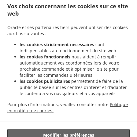
Liens
Vos choix concernant les cookies sur ce site
web
Menu
Contactez-nous
Oracle et ses partenaires tiers peuvent utiliser des cookies
aux fins suivantes :
les cookies strictement nécessaires
sont
.
Burger Service de livraison Mulhouse Centre Historique Ouest
Burger Service de
indispensables au fonctionnement du site web
.
.
livraison Mulhouse Bourtzwiller
Burger Service de livraison Mulhouse Les Côteaux
les cookies fonctionnels
nous aident à remplir
.
.
Burger Service de livraison Mulhouse Drouot
Burger Service de livraison Mulhouse
automatiquement vos coordonnées lors de votre
.
.
prochaine commande et à optimiser le site pour
Burger Service de livraison Pfastatt
Burger Service de livraison Richwiller
Burger
faciliter les commandes ultérieures
.
Service de livraison Illzach
Burger Service de livraison Brunstatt-Didenheim Brunstatt
les cookies publicitaires
permettent de faire de la
.
.
Burger Service de livraison Brunstatt-Didenheim Didenheim
Burger Service de
publicité basée sur les centres d’intérêt et d’adapter
.
.
livraison Brunstatt-Didenheim
Burger Service de livraison Riedisheim
Burger
le contenu à vos navigateurs et à vos appareils
.
.
Service de livraison Lutterbach
Burger Service de livraison Morschwiller-le-Bas
Pour plus d’informations, veuillez consulter notre
Politique
.
.
Burger Service de livraison Reiningue
Fast food Service de livraison
Livraison de
en matière de cookies.
.
.
.
plats cuisinés Tacos
Sandwichs Service de livraison
Salades Service de livraison
Livraison de nourriture à emporter
Modifier les préférences