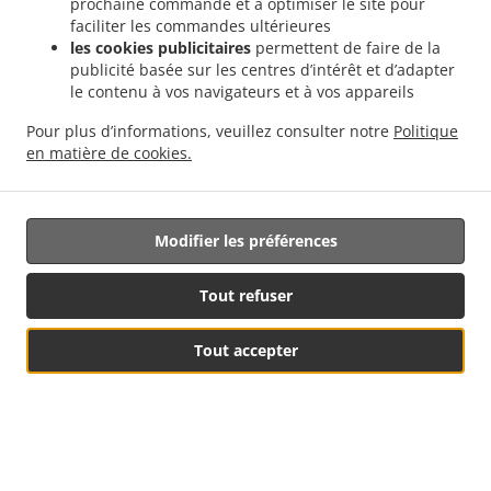
prochaine commande et à optimiser le site pour
faciliter les commandes ultérieures
les cookies publicitaires
permettent de faire de la
publicité basée sur les centres d’intérêt et d’adapter
le contenu à vos navigateurs et à vos appareils
Livraison À Mulhouse
Pour plus d’informations, veuillez consulter notre
Politique
en matière de cookies.
Vous désirez vous faire livrer des plats cuisinés à
Modifier les préférences
Mulhouse? Tout le monde ne sait pas ou n'a pas le temps
de préparer de savoureux repas.
Tout refuser
Si vous voulez être servi comme un prince, alors Tacos
Family sera votre meilleur choix.
Tout accepter
Il suffit de sélectionner "Livraison" sur l'écran lors du
paiement. Nous espérons que vous apprécierez notre
service de livraison.
Frais de livraison
Voir le menu & commander