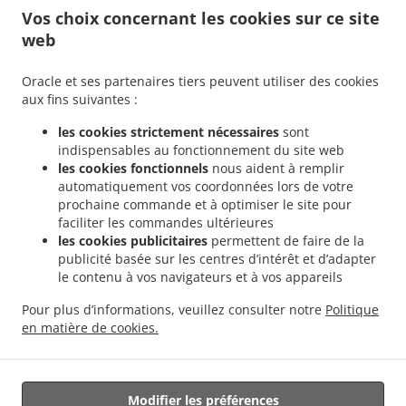
Liens
Vos choix concernant les cookies sur ce site
web
Menu
Contactez-nous
Oracle et ses partenaires tiers peuvent utiliser des cookies
aux fins suivantes :
les cookies strictement nécessaires
sont
.
Burger Service de livraison Mulhouse Centre Historique Ouest
Burger Service de
indispensables au fonctionnement du site web
.
.
livraison Mulhouse Bourtzwiller
Burger Service de livraison Mulhouse Les Côteaux
les cookies fonctionnels
nous aident à remplir
.
.
Burger Service de livraison Mulhouse Drouot
Burger Service de livraison Mulhouse
automatiquement vos coordonnées lors de votre
.
.
prochaine commande et à optimiser le site pour
Burger Service de livraison Pfastatt
Burger Service de livraison Richwiller
Burger
faciliter les commandes ultérieures
.
Service de livraison Illzach
Burger Service de livraison Brunstatt-Didenheim Brunstatt
les cookies publicitaires
permettent de faire de la
.
.
Burger Service de livraison Brunstatt-Didenheim Didenheim
Burger Service de
publicité basée sur les centres d’intérêt et d’adapter
.
.
livraison Brunstatt-Didenheim
Burger Service de livraison Riedisheim
Burger
le contenu à vos navigateurs et à vos appareils
.
.
Service de livraison Lutterbach
Burger Service de livraison Morschwiller-le-Bas
Pour plus d’informations, veuillez consulter notre
Politique
.
.
Burger Service de livraison Reiningue
Fast food Service de livraison
Livraison de
en matière de cookies.
.
.
.
plats cuisinés Tacos
Sandwichs Service de livraison
Salades Service de livraison
Livraison de nourriture à emporter
Modifier les préférences