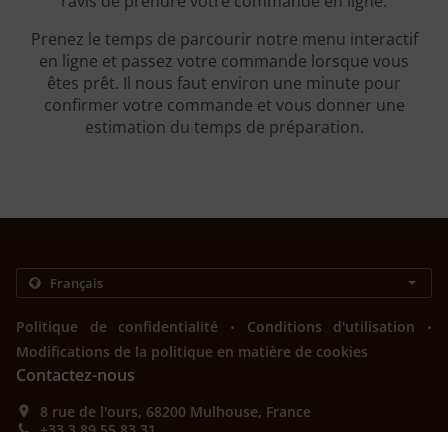
ravis de prendre votre commande en ligne.
Prenez le temps de parcourir notre menu interactif
en ligne et passez votre commande lorsque vous
êtes prêt. Il nous faut environ une minute pour
confirmer votre commande et vous donner une
estimation du temps de préparation.
.
.
Politique de confidentialité
Conditions d'utilisation
Modifications de la politique en matière de cookies
Contactez-nous
8 rue de l'ours, 68200 Mulhouse, France
+33 3 89 55 83 31